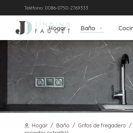
Teléfono: 0086-0750-2769333
Hogar
Baño
Coci
Hogar
/
Baño
/
Grifos de fregadero
/
rociador extraíble