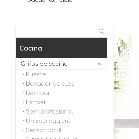
Cocina
Grifos de cocina
Puente
Llenador de ollas
Derribar
Extraer
Semiprofesional
Un solo agujero
Sensor tactil