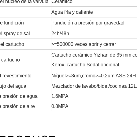
el núcleo de la válvula
Cerámico
Agua fría y caliente
e fundición
Fundición a presión por gravedad
l spray de sal
24h/48h
del cartucho
>=500000 veces abrir y cerrar
Cartucho cerámico Yizhan de 35 mm con
 cartucho
Kerox, cartucho Sedal opcional.
l revestimiento
Níquel>=8um,cromo>=0.2um,ASS 24H
lujo del agua
Mezclador de lavabo/bidet/cocina≥ 12L
 presión de agua
1.6MPA
 presión de aire
0.8MPA