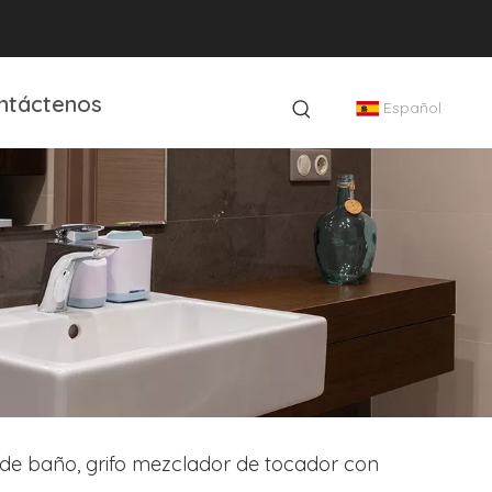
ntáctenos
Español
e baño, grifo mezclador de tocador con