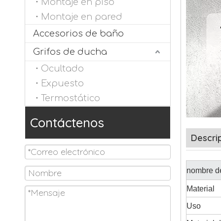
Montaje en piso
Montaje en pared
Accesorios de baño
Grifos de ducha
Ocultado
Expuesto
Termostático
Contáctenos
Descri
nombre de
Material
Uso