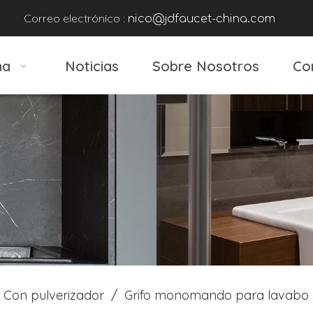
Correo electrónico :
nico@jdfaucet-china.com
na
Noticias
Sobre Nosotros
Co
Con pulverizador
/
Grifo monomando para lavabo d