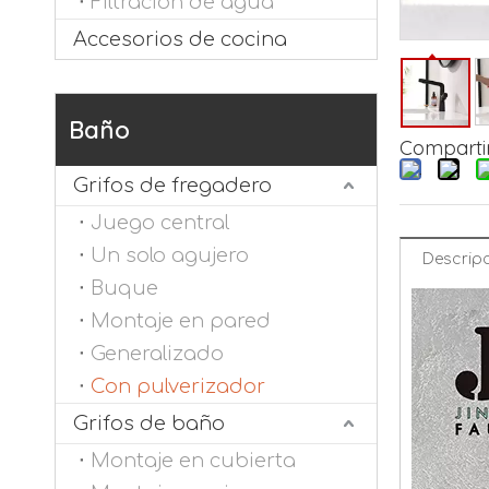
Filtración de agua
Accesorios de cocina
Baño
Compartir
Grifos de fregadero
Juego central
Un solo agujero
Descripc
Buque
Montaje en pared
Generalizado
Con pulverizador
Grifos de baño
Montaje en cubierta