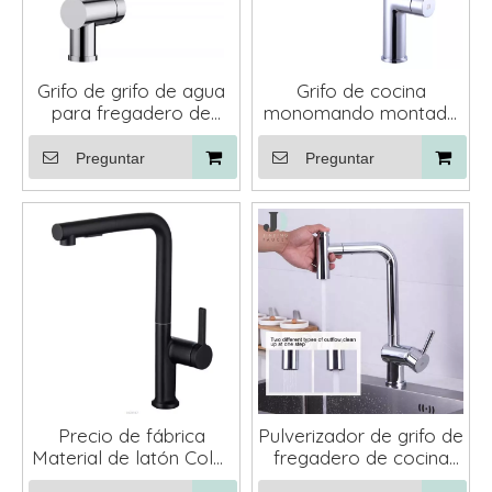
Grifo de grifo de agua
Grifo de cocina
para fregadero de
monomando montado
cocina extraíble con
en cubierta con
montaje en cubierta
rotación de 360 ​​grados,
Preguntar
Preguntar
extraíble, cromado
Precio de fábrica
Pulverizador de grifo de
Material de latón Color
fregadero de cocina
negro saca el grifo
extraíble con una sola