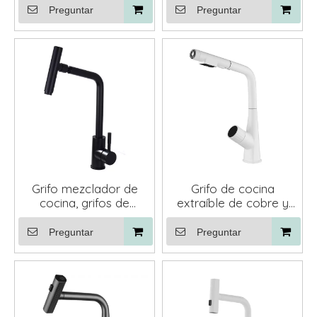
extraíble, oro cepillado
cubierta
Preguntar
Preguntar
o cromo plateado,
recién llegado
Grifo mezclador de
Grifo de cocina
cocina, grifos de
extraíble de cobre y
fregadero con rotación
latón con una sola
de 360 ​​grados, grifo de
manija montado en
Preguntar
Preguntar
cocina extraíble
cubierta, grifo de agua
fría y caliente