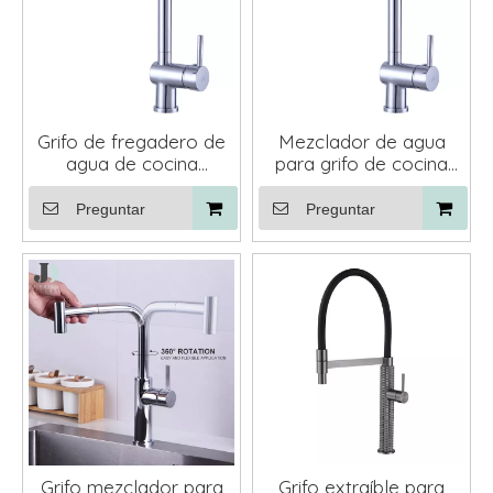
Grifo de fregadero de
Mezclador de agua
agua de cocina
para grifo de cocina
moderno de 360 ​​
extraíble con una sola
grados con rociador
palanca de latón de
Preguntar
Preguntar
extraíble
rotación 360
Grifo mezclador para
Grifo extraíble para