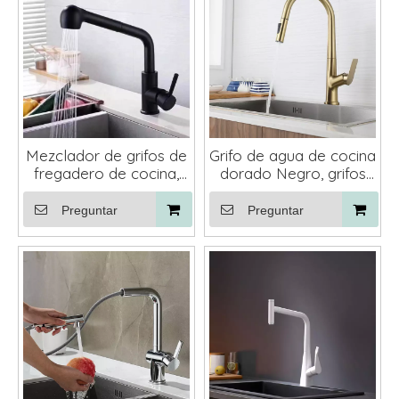
Mezclador de grifos de
Grifo de agua de cocina
fregadero de cocina,
dorado Negro, grifos
grifo negro de agua fría
de fregadero de agua,
y caliente de una sola
grifo de cocina con
Preguntar
Preguntar
manija de diseño
rociador extraíble
moderno