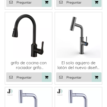
mezclador de cocina
palanca de diseño
Preguntar
Preguntar
dorado con rociador
moderno
grifo de cocina con
El solo agujero de
rociador grifo
latón del nuevo diseño
mezclador para
saca el grifo del grifo
fregadero de cocina
del fregadero de
Preguntar
Preguntar
grifo de cocina de latón
cocina con el rociador
grifos extraíbles
de 3 funciones