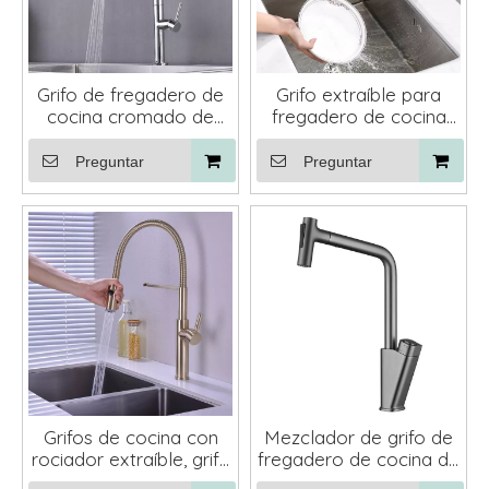
Grifo de fregadero de
Grifo extraíble para
cocina cromado de
fregadero de cocina
latón monomando
negro de 2 modos
montado en cubierta
Preguntar
Preguntar
extraíble
Grifos de cocina con
Mezclador de grifo de
rociador extraíble, grifo
fregadero de cocina de
para fregadero, resorte
latón montado en