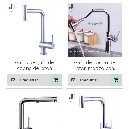
Grifos de grifo de
Grifo de cocina de
cocina de latón
latón macizo con
extraíbles con un solo
pulverizador extraíble,
orificio
manual en forma de T,
Preguntar
Preguntar
columna de agua de
ducha de 2 modos,
giratorio, duradero,
fabricación Kaiping