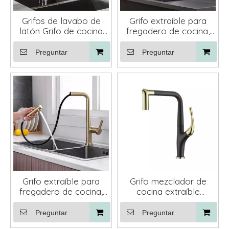
Grifos de lavabo de
Grifo extraíble para
latón Grifo de cocina
fregadero de cocina,
extraíble
mezclador con
rociador flexible en
Preguntar
Preguntar
forma de T, latón,
negro, blanco, gris o
plateado
Grifo extraíble para
Grifo mezclador de
fregadero de cocina,
cocina extraíble
rociador con caño
monomando montado
flexible de latón
en cubierta de oro
Preguntar
Preguntar
dorado, grifo
negro