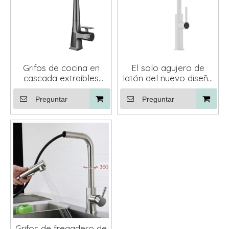
Grifos de cocina en
El solo agujero de
cascada extraíbles
latón del nuevo diseño
giratorios 360 con
saca el grifo del grifo
rociador
del fregadero de
Preguntar
Preguntar
cocina de la cascada
con el rociador de 3
funciones
Grifos de fregadero de