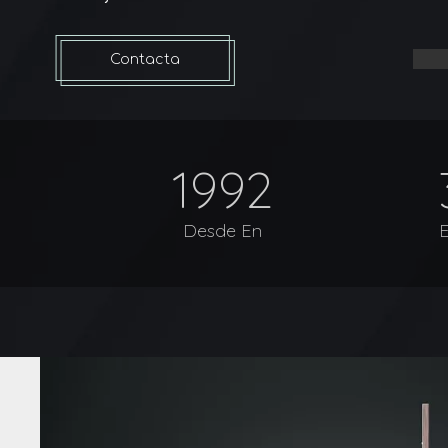
Contacta
ahora
1992
Desde En
E