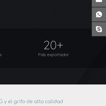
20+
a
País exportador
 y el grifo de alta calidad