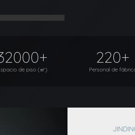
32000+
220+
spacio de piso (㎡)
Personal de fábric
JINDING