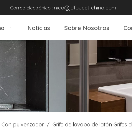
Correo electrónico :
nico@jdfaucet-china.com
na
Noticias
Sobre Nosotros
Co
Con pulverizador
/
Grifo de lavabo de latón Grifos 