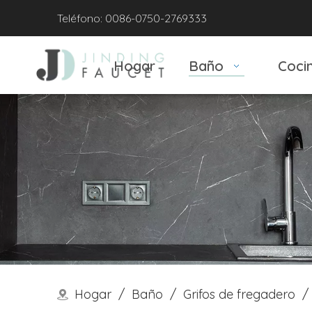
Teléfono: 0086-0750-2769333
Hogar
Baño
Coci
Hogar
/
Baño
/
Grifos de fregadero
/