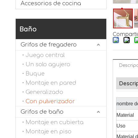
Accesorios de cocina
Baño
Compartir
Grifos de fregadero
Juego central
Un solo agujero
Descripc
Buque
Montaje en pared
Descri
Generalizado
Con pulverizador
nombre de
Grifos de baño
Material
Montaje en cubierta
Uso
Montaje en piso
Material d