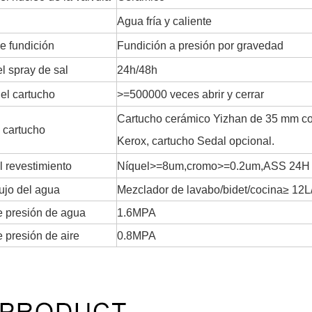
Agua fría y caliente
e fundición
Fundición a presión por gravedad
l spray de sal
24h/48h
del cartucho
>=500000 veces abrir y cerrar
Cartucho cerámico Yizhan de 35 mm con
 cartucho
Kerox, cartucho Sedal opcional.
l revestimiento
Níquel>=8um,cromo>=0.2um,ASS 24H
lujo del agua
Mezclador de lavabo/bidet/cocina≥ 12L
 presión de agua
1.6MPA
 presión de aire
0.8MPA