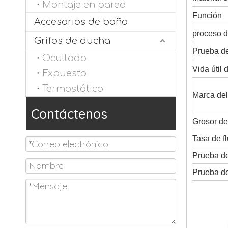
Montaje en pared
Función
Accesorios de baño
proceso d
Grifos de ducha
Prueba de
Ocultado
Vida útil 
Expuesto
Termostático
Marca del
Contáctenos
Grosor de
Tasa de f
Prueba de
Prueba de