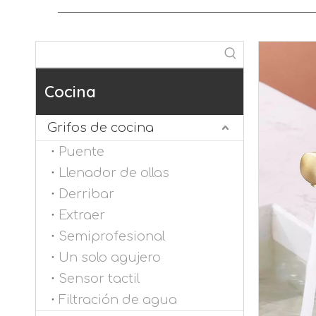
Cocina
Grifos de cocina
Puente
Llenador de ollas
Derribar
Extraer
Semiprofesional
Un solo agujero
Sensor tactil
Filtración de agua