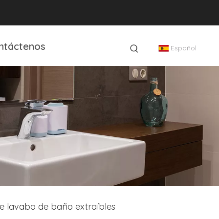
ntáctenos
Español
de lavabo de baño extraíbles