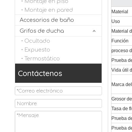
Montaje en piso
Montaje en pared
Material
Accesorios de baño
Uso
Grifos de ducha
Material d
Ocultado
Función
Expuesto
proceso d
Termostático
Prueba de
Vida útil 
Contáctenos
Marca del
Grosor de
Tasa de f
Prueba de
Prueba de