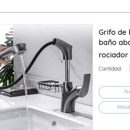
Grifo de 
baño aba
rociador
Cantidad:
Pr
Añadi