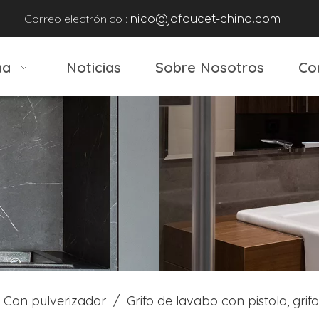
Correo electrónico :
nico@jdfaucet-china.com
na
Noticias
Sobre Nosotros
Co
Con pulverizador
/
Grifo de lavabo con pistola, grif