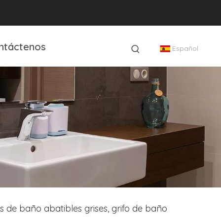
ntáctenos
Español
os de baño abatibles grises, grifo de baño