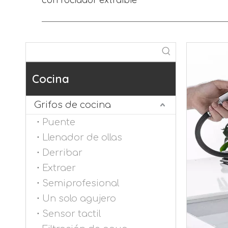
Cocina
Grifos de cocina
Puente
Llenador de ollas
Derribar
Extraer
Semiprofesional
Un solo agujero
Sensor tactil