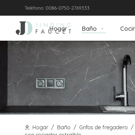
Teléfono: 0086-0750-2769333
Hogar
Baño
Coci
Hogar
/
Baño
/
Grifos de fregadero
/
con rociador extraíble