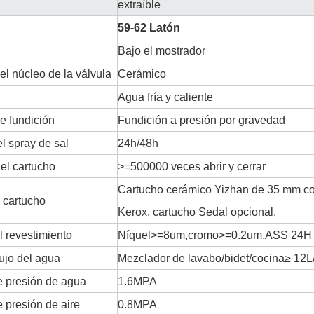
extraíble
59-62 Latón
Bajo el mostrador
el núcleo de la válvula
Cerámico
Agua fría y caliente
e fundición
Fundición a presión por gravedad
l spray de sal
24h/48h
del cartucho
>=500000 veces abrir y cerrar
Cartucho cerámico Yizhan de 35 mm con
 cartucho
Kerox, cartucho Sedal opcional.
l revestimiento
Níquel>=8um,cromo>=0.2um,ASS 24H
lujo del agua
Mezclador de lavabo/bidet/cocina≥ 12L
 presión de agua
1.6MPA
 presión de aire
0.8MPA