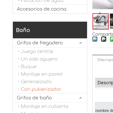
Filtración de agua
Accesorios de cocina
Baño
Compartir
Grifos de fregadero
Juego central
Un solo agujero
Descripc
Buque
Montaje en pared
Generalizado
Descri
Con pulverizador
Grifos de baño
Montaje en cubierta
nombre de