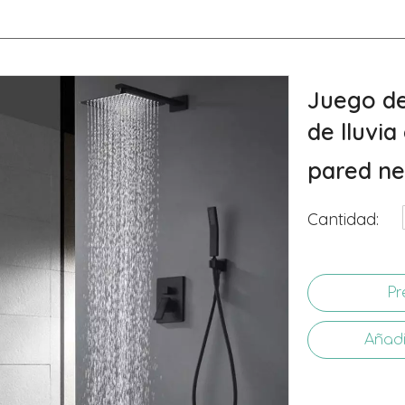
Juego de
de lluvi
pared n
Cantidad:
Pr
Añadi