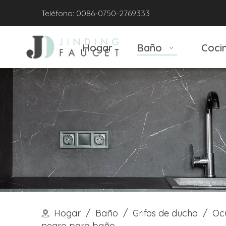
Teléfono: 0086-0750-2769333
Hogar
Baño
Coci
Hogar
/
Baño
/
Grifos de ducha
/
Oc
negro para baño