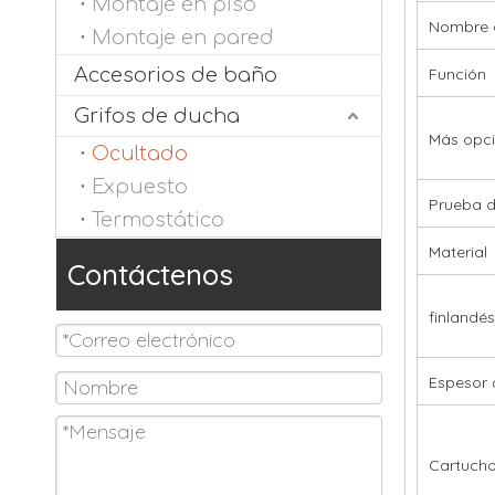
Montaje en piso
Nombre 
Montaje en pared
Accesorios de baño
Función
Grifos de ducha
Más opci
Ocultado
Expuesto
Prueba d
Termostático
Material
Contáctenos
finlandés
Espesor 
Cartuch