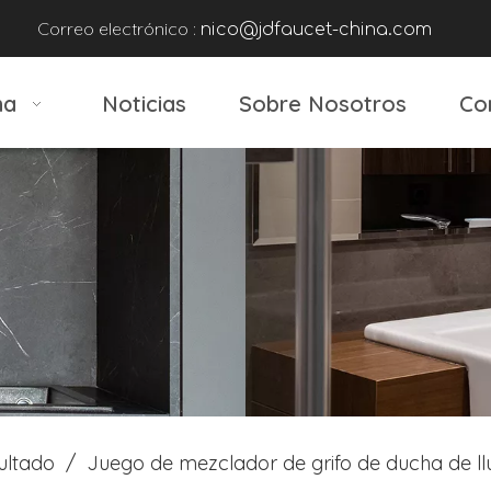
Correo electrónico :
nico@jdfaucet-china.com
na
Noticias
Sobre Nosotros
Co
ultado
/
Juego de mezclador de grifo de ducha de ll