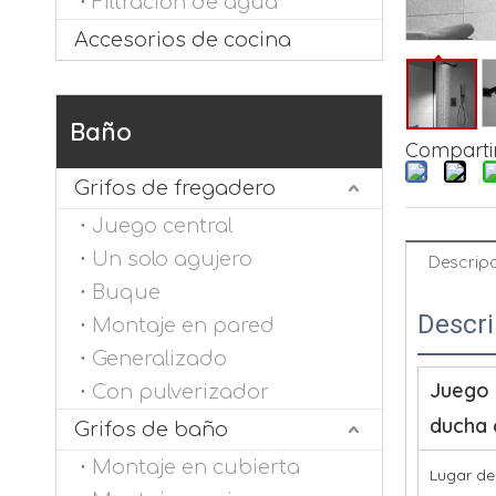
Filtración de agua
Accesorios de cocina
Baño
Compartir
Grifos de fregadero
Juego central
Un solo agujero
Descrip
Buque
Descri
Montaje en pared
Generalizado
Juego 
Con pulverizador
ducha 
Grifos de baño
Montaje en cubierta
Lugar de