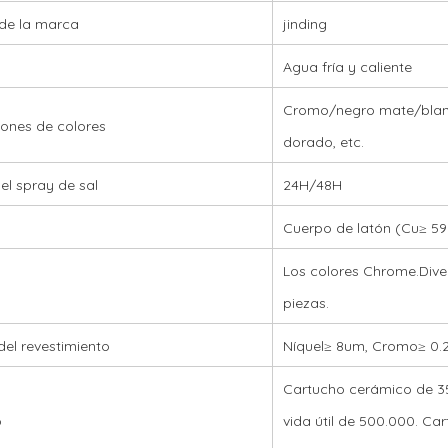
de la marca
jinding
Agua fría y caliente
Cromo/negro mate/blanc
ones de colores
dorado, etc.
el spray de sal
24H/48H
Cuerpo de latón (Cu≥ 59
Los colores Chrome.Dive
piezas.
del revestimiento
Níquel≥ 8um, Cromo≥ 0.
Cartucho cerámico de 3
o
vida útil de 500.000. Ca