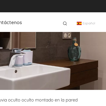
ntáctenos
Español
uvia oculto oculto montado en la pared