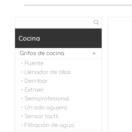
Cocina
Grifos de cocina
Puente
Llenador de ollas
Derribar
Extraer
Semiprofesional
Un solo agujero
Sensor tactil
Filtración de agua