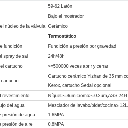
59-62 Latón
Bajo el mostrador
el núcleo de la válvula
Cerámico
Termostático
e fundición
Fundición a presión por gravedad
l spray de sal
24h/48h
del cartucho
>=500000 veces abrir y cerrar
Cartucho cerámico Yizhan de 35 mm con
 cartucho
Kerox, cartucho Sedal opcional.
l revestimiento
Níquel>=8um,cromo>=0.2um,ASS 24H
lujo del agua
Mezclador de lavabo/bidet/cocina≥ 12L
 presión de agua
1.6MPA
 presión de aire
0.8MPA