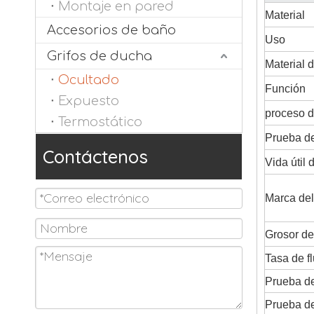
Montaje en pared
Material
Accesorios de baño
Uso
Grifos de ducha
Material d
Ocultado
Función
Expuesto
proceso d
Termostático
Prueba de
Contáctenos
Vida útil 
Marca del
Grosor de
Tasa de f
Prueba de
Prueba de