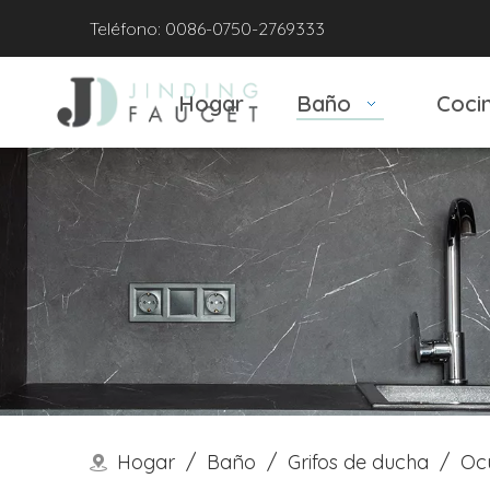
Teléfono: 0086-0750-2769333
Hogar
Baño
Coci
Hogar
/
Baño
/
Grifos de ducha
/
Oc