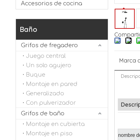
Accesorios de cocina
Baño
Compartir
Grifos de fregadero
Juego central
Marca d
Un solo agujero
Buque
Descripc
Montaje en pared
Generalizado
Con pulverizador
Descri
Grifos de baño
Montaje en cubierta
Montaje en piso
nombre de