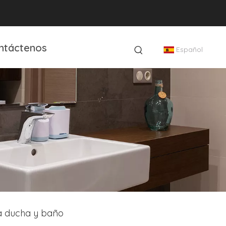
ntáctenos
Español
a ducha y baño