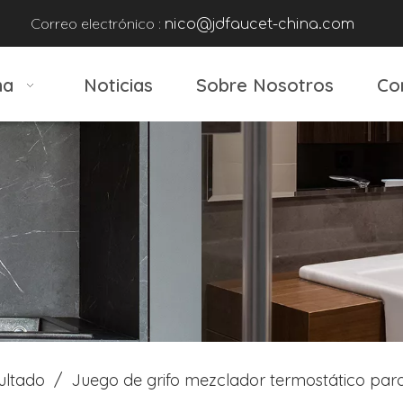
Correo electrónico :
nico@jdfaucet-china.com
na
Noticias
Sobre Nosotros
Co
ultado
/
Juego de grifo mezclador termostático par