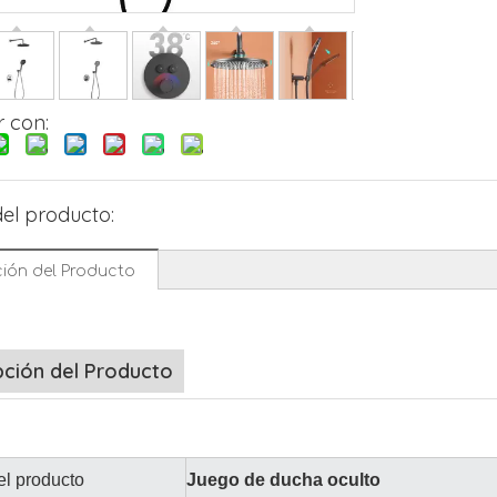
 con:
JINDING
el producto:
ión del Producto
pción del Producto
l producto
Juego de ducha oculto