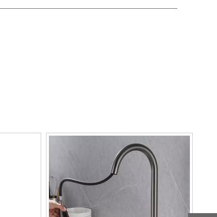
 negros
,
Jiangmen Jinding Productos Metálicos
os de cocina negros
.
Grifos de cocina negros
 nuestro servicio en línea oportuno sobre
ontinuación, también puede personalizar su
idades específicas.