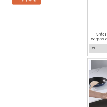
Entregar
Grifo
negros d