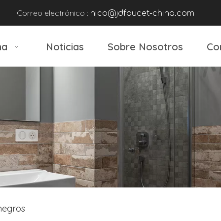
Correo electrónico :
nico@jdfaucet-china.com
na
Noticias
Sobre Nosotros
Co
negros