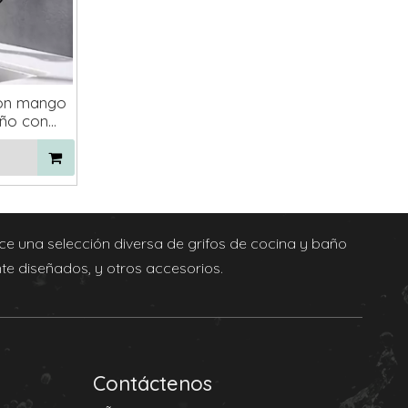
con mango
eño con
ble
e una selección diversa de grifos de cocina y baño
e diseñados, y otros accesorios.
Contáctenos