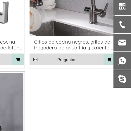
 cocina
Grifos de cocina negros, grifos de
, de latón
fregadero de agua fría y caliente,
n cubierta
grifos de cocina de latón macizo
o
abatibles
Preguntar