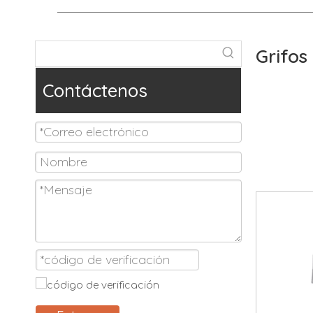
Grifos
Con años 
Contáctenos
Industrial
puede cum
Grifos de
propio
Gr