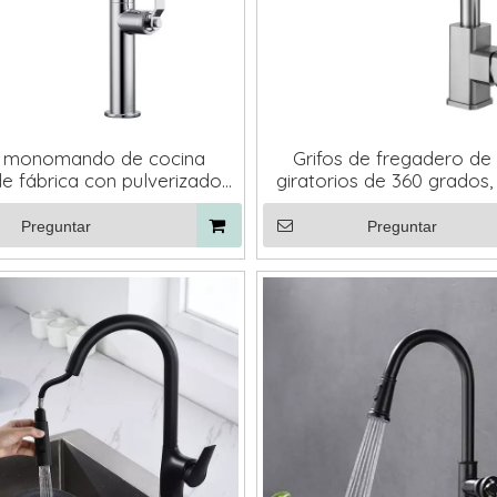
s monomando de cocina
Grifos de fregadero de
e fábrica con pulverizador
giratorios de 360 ​​grados
abatible
frío y caliente, montados e
de arco cuadrad
Preguntar
Preguntar