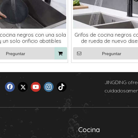
 cocina negros con una sola
Grifos de cocina negros 
 un solo orificio abatibles
de rueda de nuevo dis
rociador desplega
Preguntar
Preguntar
JINGDING ofrec
cuidadosament
Cocina