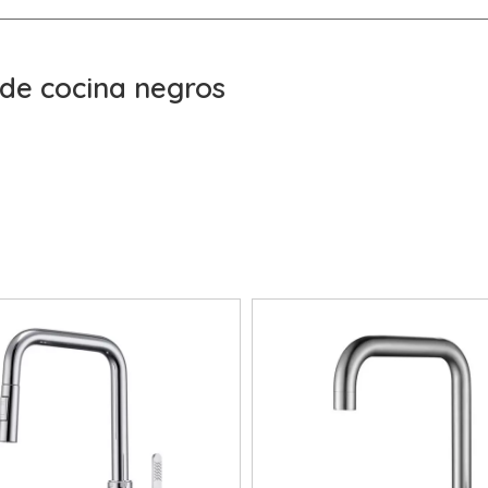
 de cocina negros
de experiencia en la producción de
Grifos de cocina
 Co., Ltd.
puede suministrar una amplia gama de
Grif
plir con muchas aplicaciones; si lo necesita, obtenga
 cocina negros
. Además de la lista de productos a c
ifos de cocina negros
único de acuerdo con sus neces