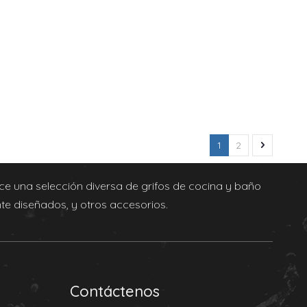
1
2
e una selección diversa de grifos de cocina y baño
e diseñados, y otros accesorios.
Contáctenos