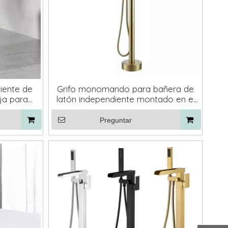
iente de
Grifo monomando para bañera de
ja para
latón independiente montado en el
o, color
suelo con relleno para bañera, color
negro
Preguntar