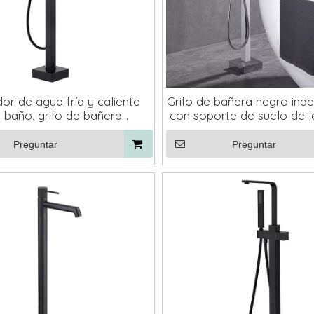
or de agua fría y caliente
Grifo de bañera negro ind
 baño, grifo de bañera
con soporte de suelo de l
iente de montaje en suelo
llenado de bañera en 
de latón negro
Preguntar
Preguntar