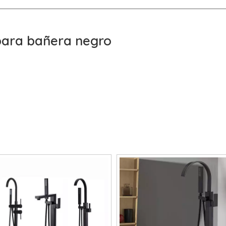
para bañera negro
o para bañera negro
, todos tenemos diferentes preoc
s maximizar los requisitos de productos de cada clien
egro
ha sido bien recibida por muchos clientes y goz
Jinding Productos Metálicos Industrial Co., Ltd.
Grif
stico y un rendimiento práctico y un precio competit
era negro
, no dude en contactarnos.