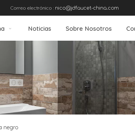
Correo electrónico :
nico@jdfaucet-china.com
na
Noticias
Sobre Nosotros
Co
a negro