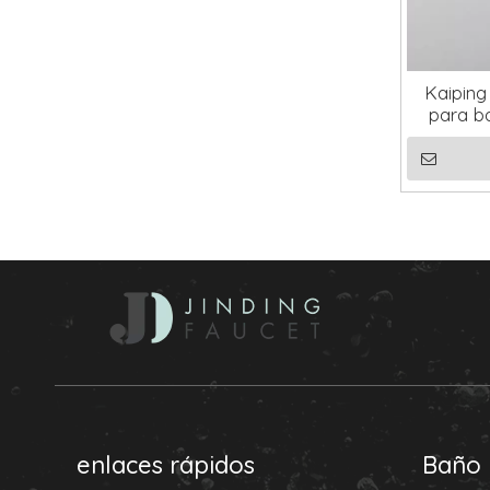
Kaiping
para b
negro, c
cubi
enlaces rápidos
Baño