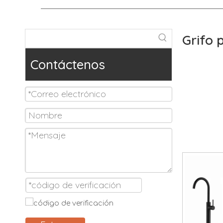
Grifo 
Para
Grif
Contáctenos
hacemos e
bañera n
Jiangmen 
caracterí
para bañ