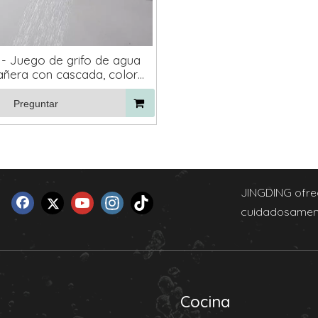
 - Juego de grifo de agua
añera con cascada, color
on 4 agujeros, montado en
erta, con pulverizador
Preguntar
»
JINGDING ofrec
cuidadosament
Cocina