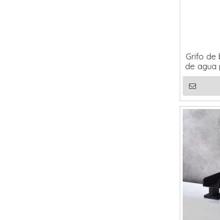
Grifo de 
de agua 
bañera 
pu