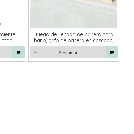
ndiente
Juego de llenado de bañera para
latón
baño, grifo de bañera en cascada,
ecio de
negro con ducha de mano
Preguntar