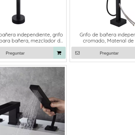
bañera independiente, grifo
Grifo de bañera indepe
para bañera, mezclador de
cromado, Material de 
independiente, Color Oro
montado en el suelo, pr
lido, negro, cromado
fábrica, negro
Preguntar
Preguntar