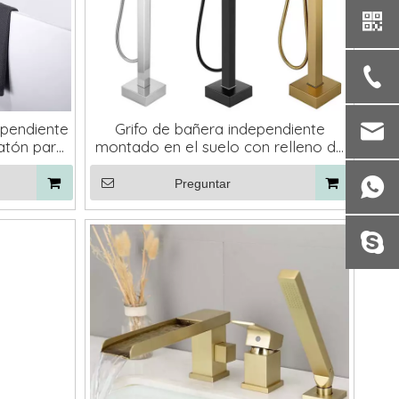
ependiente
Grifo de bañera independiente
atón para
montado en el suelo con relleno de
cascada
bañera en cascada de latón negro
Preguntar