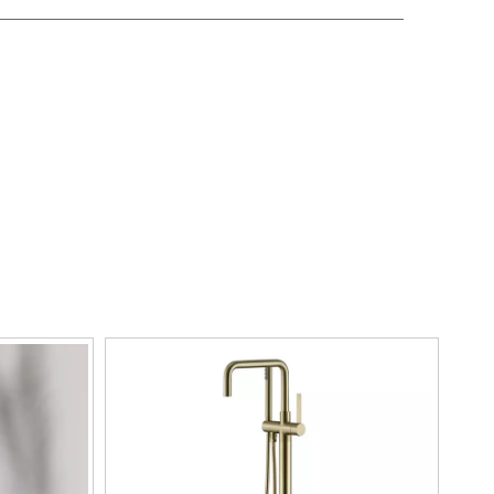
upaciones especiales al respecto, y lo que
te, por lo que la calidad de nuestro
Grifo para
ó de una buena reputación en muchos países.
o para bañera negro
tiene un diseño
ivo. Para obtener más información sobre
Grifo