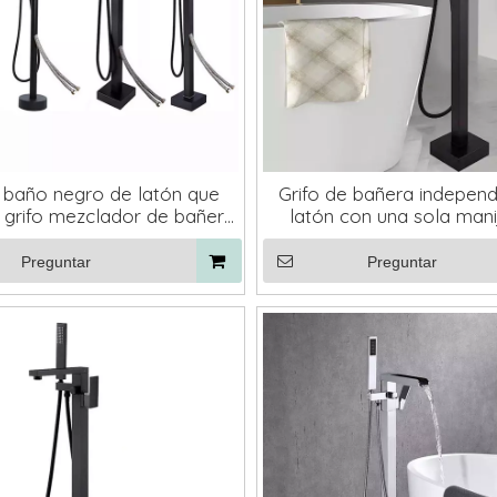
 baño negro de latón que
Grifo de bañera independ
 grifo mezclador de bañera
latón con una sola mani
independiente
llenado de bañera de bañ
negro
Preguntar
Preguntar