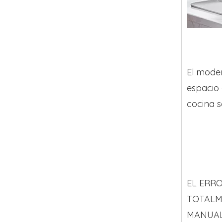
El moder
espacio 
cocina s
EL ERR
TOTALM
MANUA