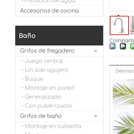
Filtración de agua
Accesorios de cocina
Baño
Compartir
Grifos de fregadero
Juego central
Un solo agujero
Descripc
Buque
Montaje en pared
Generalizado
Con pulverizador
Grifos de baño
Montaje en cubierta