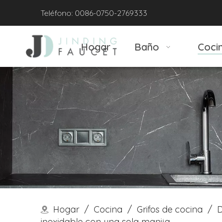
Teléfono: 0086-0750-2769333
Hogar
Baño
Coci
Hogar
/
Cocina
/
Grifos de cocina
/
D
inoxidable con una sola manija