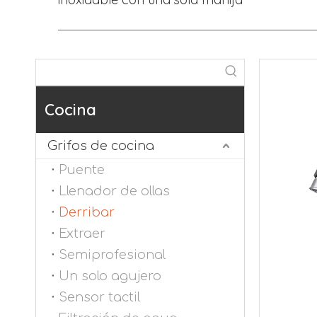
Cocina
Grifos de cocina
Puente
Llenador de ollas
Derribar
Extraer
Semiprofesional
Un solo agujero
Sensor tactil