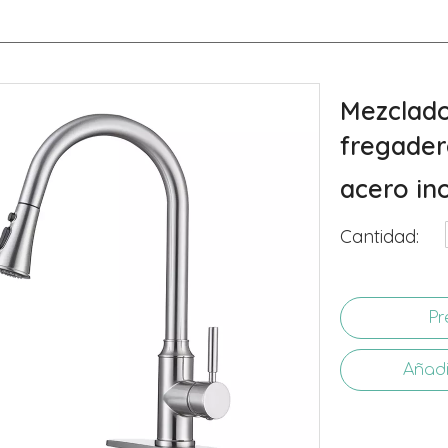
Mezclado
fregadero
acero in
Cantidad:
Pr
Añadi