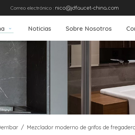
Correo electrónico :
nico@jdfaucet-china.com
na
Noticias
Sobre Nosotros
Co
erribar
/
Mezclador moderno de grifos de fregadero 