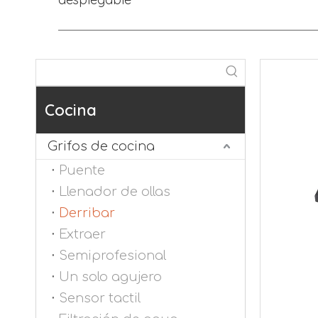
Cocina
Grifos de cocina
Puente
Llenador de ollas
Derribar
Extraer
Semiprofesional
Un solo agujero
Sensor tactil