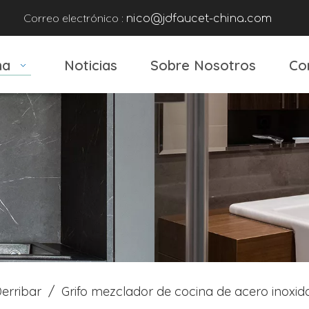
Correo electrónico :
nico@jdfaucet-china.com
na
Noticias
Sobre Nosotros
Co
erribar
/
Grifo mezclador de cocina de acero inoxi