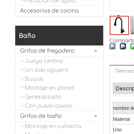
Filtración de agua
Accesorios de cocina
Baño
Compartir
Grifos de fregadero
Juego central
Un solo agujero
Descripc
Buque
Montaje en pared
Descri
Generalizado
Con pulverizador
nombre de
Grifos de baño
Material
Montaje en cubierta
Uso