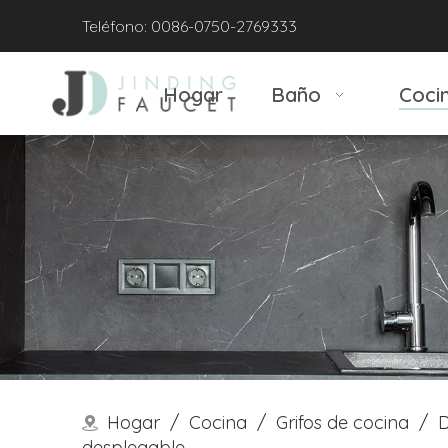
Teléfono: 0086-0750-2769333
Hogar
Baño
Coci
Hogar
/
Cocina
/
Grifos de cocina
/
D
desplegable