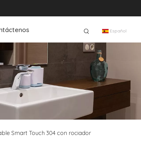
ntáctenos
Español
dable Smart Touch 304 con rociador