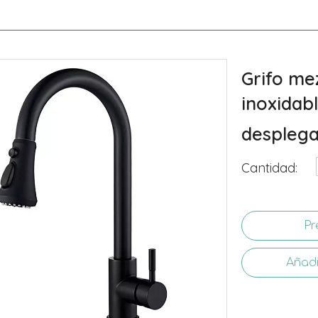
Grifo me
inoxidab
despleg
Cantidad:
Pr
Añadi