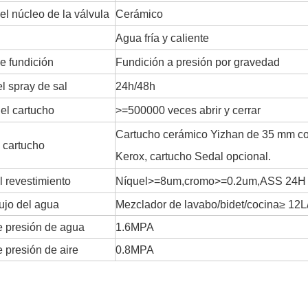
el núcleo de la válvula
Cerámico
Agua fría y caliente
e fundición
Fundición a presión por gravedad
l spray de sal
24h/48h
del cartucho
>=500000 veces abrir y cerrar
Cartucho cerámico Yizhan de 35 mm con
 cartucho
Kerox, cartucho Sedal opcional.
l revestimiento
Níquel>=8um,cromo>=0.2um,ASS 24H
lujo del agua
Mezclador de lavabo/bidet/cocina≥ 12L
 presión de agua
1.6MPA
 presión de aire
0.8MPA