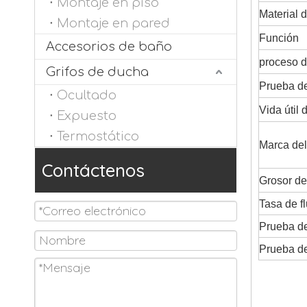
Montaje en piso
Material d
Montaje en pared
Función
Accesorios de baño
proceso d
Grifos de ducha
Prueba de
Ocultado
Vida útil 
Expuesto
Termostático
Marca del
Contáctenos
Grosor de
Tasa de f
Prueba de
Prueba de