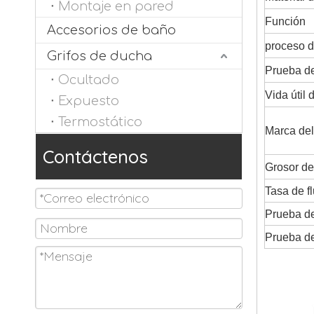
Montaje en pared
Función
Accesorios de baño
proceso d
Grifos de ducha
Prueba de
Ocultado
Vida útil 
Expuesto
Termostático
Marca del
Contáctenos
Grosor de
Tasa de f
Prueba de
Prueba de