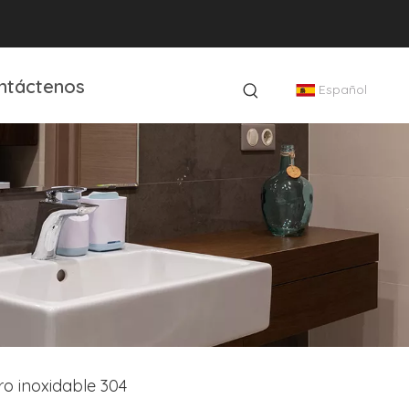
ntáctenos
Español
ro inoxidable 304