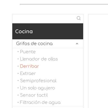
Cocina
Grifos de cocina
Puente
Llenador de ollas
Derribar
Extraer
Semiprofesional
Un solo agujero
Sensor tactil
Filtración de agua