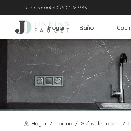
Teléfono: 0086-0750-2769333
Hogar
Baño
Coci
Hogar
/
Cocina
/
Grifos de cocina
/
D