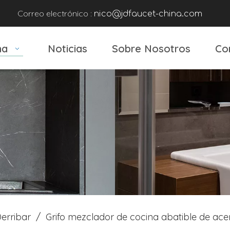
Correo electrónico :
nico@jdfaucet-china.com
na
Noticias
Sobre Nosotros
Co
erribar
/
Grifo mezclador de cocina abatible de ace