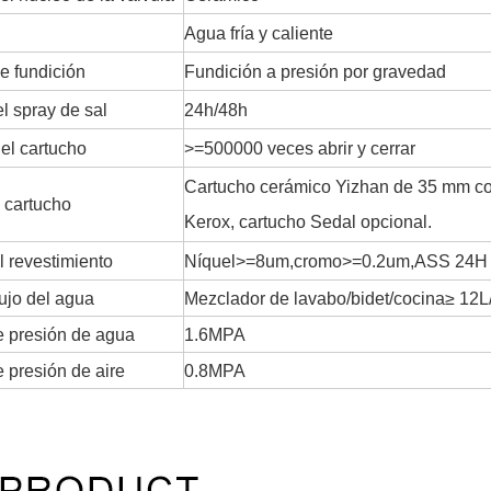
Agua fría y caliente
e fundición
Fundición a presión por gravedad
l spray de sal
24h/48h
del cartucho
>=500000 veces abrir y cerrar
Cartucho cerámico Yizhan de 35 mm con
 cartucho
Kerox, cartucho Sedal opcional.
l revestimiento
Níquel>=8um,cromo>=0.2um,ASS 24H
lujo del agua
Mezclador de lavabo/bidet/cocina≥ 12L
 presión de agua
1.6MPA
 presión de aire
0.8MPA