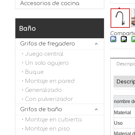
Accesorios de cocina
Baño
Compartir
Grifos de fregadero
Juego central
Un solo agujero
Descripc
Buque
Montaje en pared
Descri
Generalizado
Con pulverizador
nombre de
Grifos de baño
Material
Montaje en cubierta
Uso
Montaje en piso
Material d