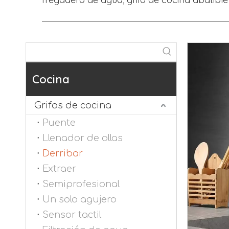
Cocina
Grifos de cocina
Puente
Llenador de ollas
Derribar
Extraer
Semiprofesional
Un solo agujero
Sensor tactil