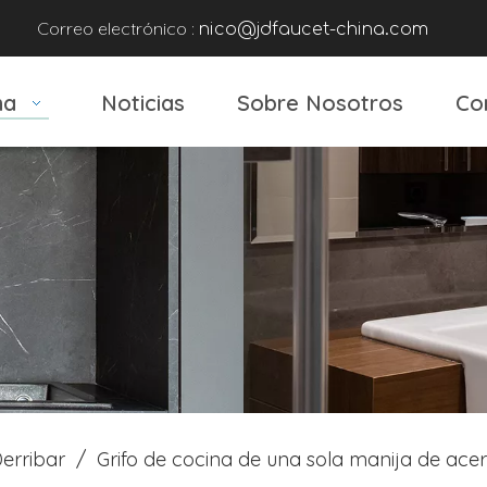
Correo electrónico :
nico@jdfaucet-china.com
na
Noticias
Sobre Nosotros
Co
erribar
/
Grifo de cocina de una sola manija de acero