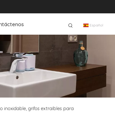
ntáctenos
Español
 inoxidable, grifos extraíbles para