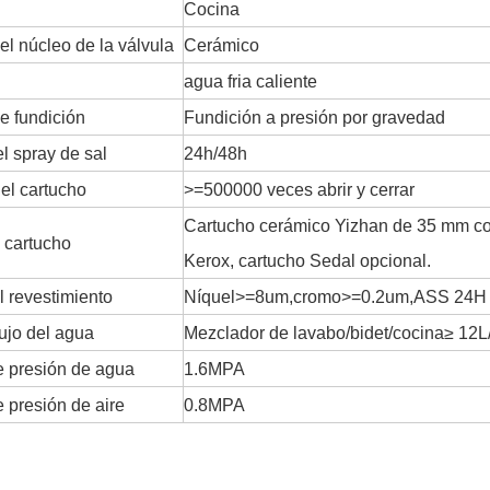
Cocina
el núcleo de la válvula
Cerámico
agua fria caliente
e fundición
Fundición a presión por gravedad
l spray de sal
24h/48h
del cartucho
>=500000 veces abrir y cerrar
Cartucho cerámico Yizhan de 35 mm con
 cartucho
Kerox, cartucho Sedal opcional.
l revestimiento
Níquel>=8um,cromo>=0.2um,ASS 24H
lujo del agua
Mezclador de lavabo/bidet/cocina≥ 12L
 presión de agua
1.6MPA
 presión de aire
0.8MPA