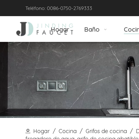
Teléfono: 0086-0750-2769333
Hogar
Baño
Coci
Hogar
/
Cocina
/
Grifos de cocina
/
D
fregadero de agua, grifo de cocina abatible