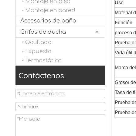
Montaje en piso
Uso
Montaje en pared
Material d
Accesorios de baño
Función
Grifos de ducha
proceso d
Ocultado
Prueba de
Expuesto
Vida útil 
Termostático
Marca del
Contáctenos
Grosor de
Tasa de f
Prueba de
Prueba de