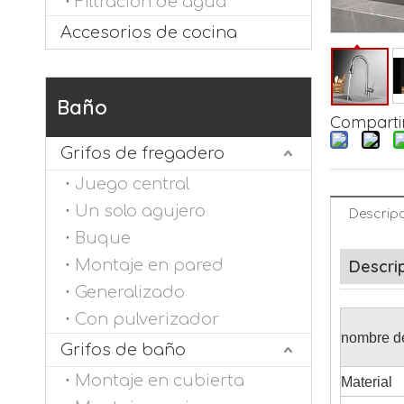
Filtración de agua
Accesorios de cocina
Baño
Compartir
Grifos de fregadero
Juego central
Un solo agujero
Descripc
Buque
Montaje en pared
Descri
Generalizado
Con pulverizador
nombre de
Grifos de baño
Montaje en cubierta
Material