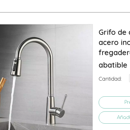
Grifo de
acero ino
fregader
abatible
Cantidad:
Pr
Añadi