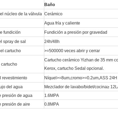
Baño
el núcleo de la válvula
Cerámico
Agua fría y caliente
e fundición
Fundición a presión por gravedad
l spray de sal
24h/48h
del cartucho
>=500000 veces abrir y cerrar
Cartucho cerámico Yizhan de 35 mm con
 cartucho
Kerox, cartucho Sedal opcional.
l revestimiento
Níquel>=8um,cromo>=0.2um,ASS 24H
lujo del agua
Mezclador de lavabo/bidet/cocina≥ 12L
 presión de agua
1.6MPA
 presión de aire
0.8MPA