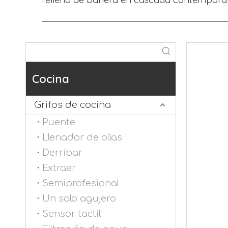
Cocina
Grifos de cocina
Puente
Llenador de ollas
Derribar
Extraer
Semiprofesional
Un solo agujero
Sensor tactil