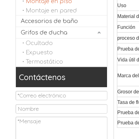
Montaje en piso
Uso
Montaje en pared
Material d
Accesorios de baño
Función
Grifos de ducha
proceso d
Ocultado
Prueba de
Expuesto
Vida útil 
Termostático
Contáctenos
Marca del
Grosor de
Tasa de f
Prueba de
Prueba de