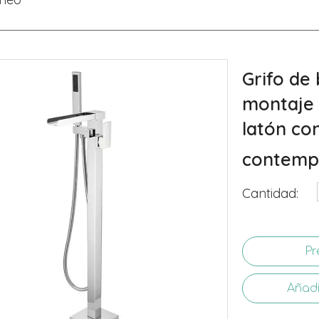
Grifo de
montaje 
latón co
contem
Cantidad:
Pr
Añadi