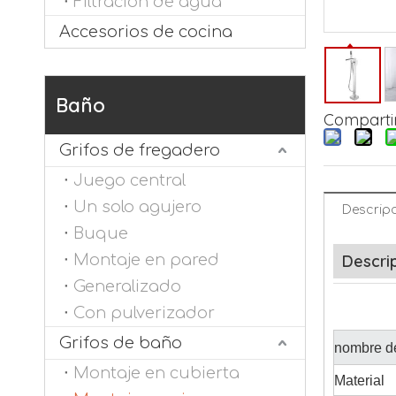
Filtración de agua
Accesorios de cocina
Baño
Compartir
Grifos de fregadero
Juego central
Un solo agujero
Descripc
Buque
Montaje en pared
Descri
Generalizado
Con pulverizador
Grifos de baño
nombre de
Montaje en cubierta
Material