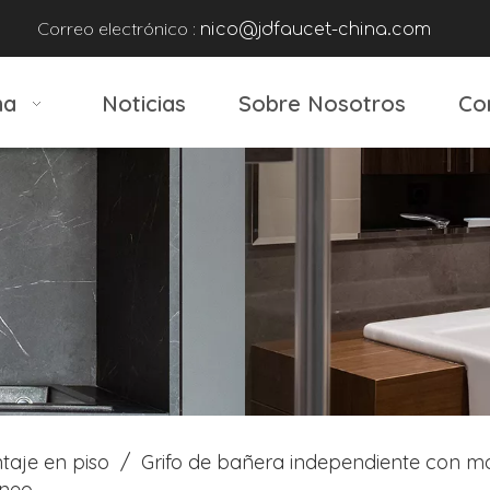
Correo electrónico :
nico@jdfaucet-china.com
na
Noticias
Sobre Nosotros
Co
taje en piso
/
Grifo de bañera independiente con m
áneo