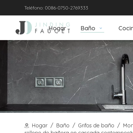
Teléfono: 0086-0750-2769333
Hogar
Baño
Coci
Hogar
/
Baño
/
Grifos de baño
/
Mon
relleno de bañera en cascada contempor