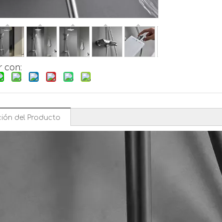
 con:
ión del Producto