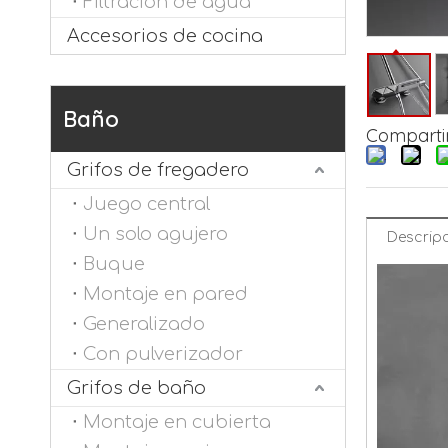
Filtración de agua
Accesorios de cocina
Baño
Compartir
Grifos de fregadero
Juego central
Un solo agujero
Descripc
Buque
Montaje en pared
Generalizado
Con pulverizador
Grifos de baño
Montaje en cubierta