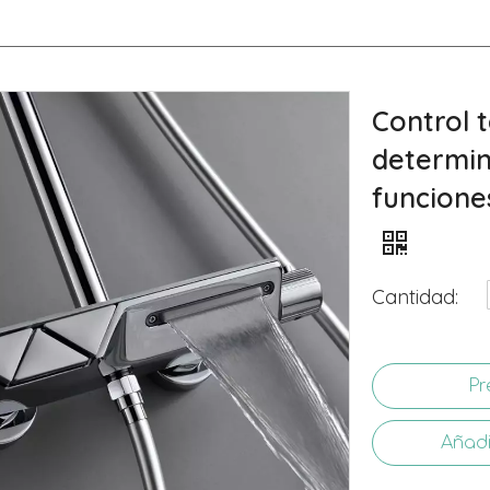
Control 
determin
funciones
Cantidad:
Pr
Añadi