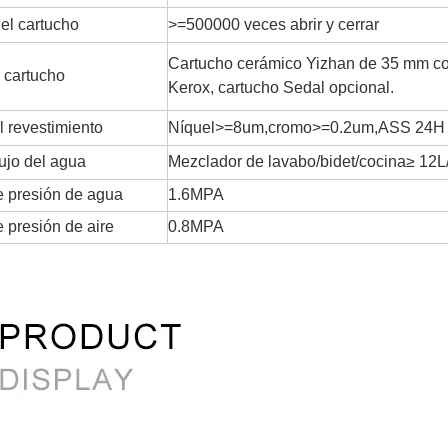
del cartucho
>=500000 veces abrir y cerrar
Cartucho cerámico Yizhan de 35 mm con
 cartucho
Kerox, cartucho Sedal opcional.
l revestimiento
Níquel>=8um,cromo>=0.2um,ASS 24H
lujo del agua
Mezclador de lavabo/bidet/cocina≥ 12L
 presión de agua
1.6MPA
 presión de aire
0.8MPA