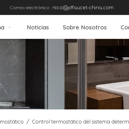
Correo electrónico :
nico@jdfaucet-china.com
na
Noticias
Sobre Nosotros
Co
rmostático
/
Control termostático del sistema determ