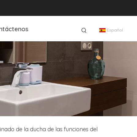
ntáctenos
Español
inado de la ducha de las funciones del