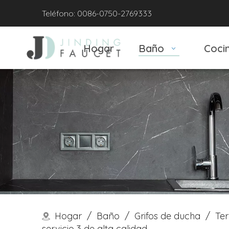
Teléfono: 0086-0750-2769333
Hogar
Baño
Coci
Hogar
/
Baño
/
Grifos de ducha
/
Te
servicio 3 de alta calidad