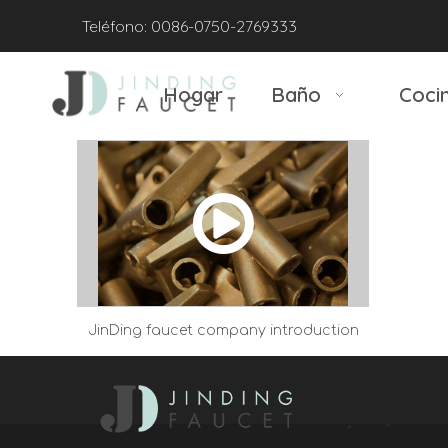
Teléfono: 0086-0750-2769333
Hogar
Baño
Coci
JinDing faucet company introduction