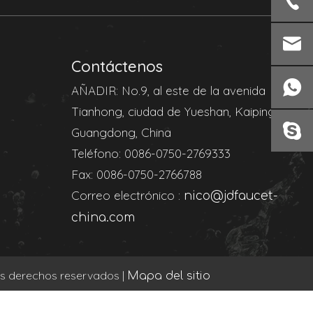
Contáctenos
AÑADIR: No.9, al este de la avenida
Tianhong, ciudad de Yueshan, Kaiping,
Guangdong, China
Teléfono: 0086-0750-2769333
Fax: 0086-0750-2766788
Correo electrónico :
nico@jdfaucet-
china.com
 derechos reservados |
Mapa del sitio