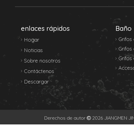
enlaces rápidos
Baño
Grifos
Hogar
Grifos
Noticias
Grifos
Sobre nosotros
Acceso
Contáctenos
Descargar
Derechos de autor
2026
JIANGMEN JIN
