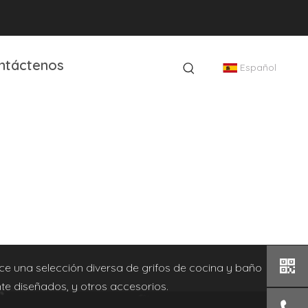
ntáctenos
Español
e una selección diversa de grifos de cocina y baño
e diseñados, y otros accesorios.