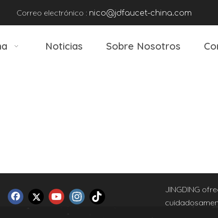
Correo electrónico :
nico@jdfaucet-china.com
na
Noticias
Sobre Nosotros
Co
JINGDING ofrec
cuidadosament