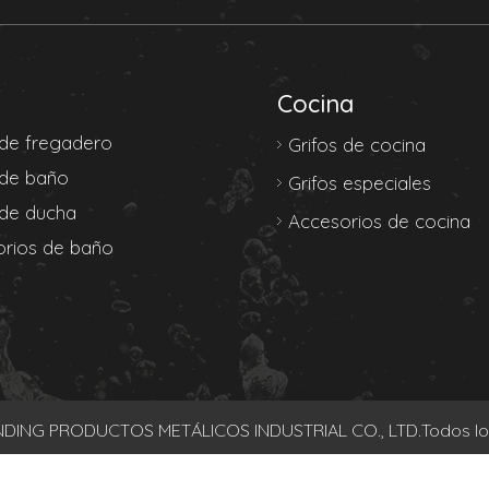
Cocina
 de fregadero
Grifos de cocina
 de baño
Grifos especiales
 de ducha
Accesorios de cocina
rios de baño
DING PRODUCTOS METÁLICOS INDUSTRIAL CO., LTD.Todos los